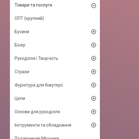
Товари та послуги
ОПТ (крупний)
Бусини
Бісер
Рукоділля і Творчість
Стрази
Фурнітура для біжутерії
Цепи
Основи для рукоділля
Інструменти та обладнання
Подарункові Мішочки