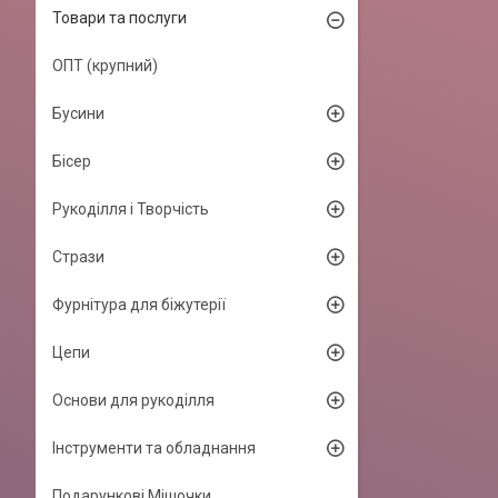
Товари та послуги
ОПТ (крупний)
Бусини
Бісер
Рукоділля і Творчість
Стрази
Фурнітура для біжутерії
Цепи
Основи для рукоділля
Інструменти та обладнання
Подарункові Мішочки