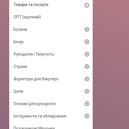
Товари та послуги
ОПТ (крупний)
Бусини
Бісер
Рукоділля і Творчість
Стрази
Фурнітура для біжутерії
Цепи
Основи для рукоділля
Інструменти та обладнання
Подарункові Мішочки