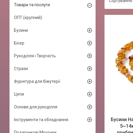
Товари та послуги
ОПТ (крупний)
Бусини
Бісер
Рукоділля і Творчість
Стрази
Фурнітура для біжутерії
Цепи
Основи для рукоділля
Бусини Н
Інструменти та обладнання
5~14x
прибли
Подарункові Мішочки