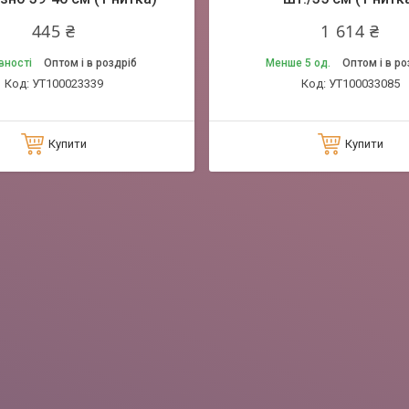
445 ₴
1 614 ₴
вності
Оптом і в роздріб
Менше 5 од.
Оптом і в ро
УТ100023339
УТ100033085
Купити
Купити