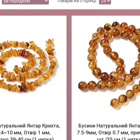
атуральний Янтар Крихта,
Бусини Натуральний Янтар
4~10 мм, Отвір 1 мм,
7.5-9мм, Отвір 0.7 мм, пр
зно 39-40 см (1 нитка)
шт./35 см (1 нитк