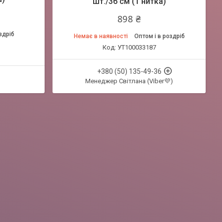
шт./36 см (1 нитка)
898 ₴
здріб
Немає в наявності
Оптом і в роздріб
УТ100033187
+380 (50) 135-49-36
Менеджер Світлана (Viber💜)