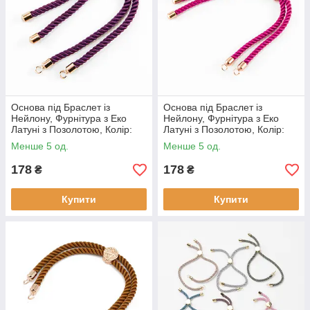
Основа під Браслет із
Основа під Браслет із
Нейлону, Фурнітура з Еко
Нейлону, Фурнітура з Еко
Латуні з Позолотою, Колір:
Латуні з Позолотою, Колір:
Індиго, Довжина 21 см,
Бордовий, Довжина 21 см,
Менше 5 од.
Менше 5 од.
Товщина 3 мм, (1 шт.)
Товщина 3 мм, (1 шт.)
178
178
₴
₴
Купити
Купити