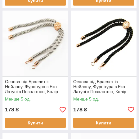
Купити
Купити
Основа під Браслет із
Основа під Браслет із
Нейлону, Фурнітура з Еко
Нейлону, Фурнітура з Еко
Латуні з Позолотою, Колір:
Латуні з Позолотою, Колір:
Сірий, Довжина 21 см,
Чорний, Довжина 21 см,
Менше 5 од.
Менше 5 од.
Товщина 3 мм, Отвір 2.5 мм,
Товщина 3 мм, (1 шт.)
(1 шт)
178
178
₴
₴
Купити
Купити