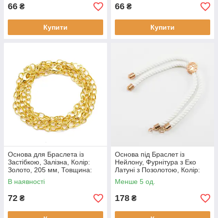
66
66
₴
₴
Купити
Купити
Основа для Браслета із
Основа під Браслет із
Застібкою, Залізна, Колір:
Нейлону, Фурнітура з Еко
Золото, 205 мм, Товщина:
Латуні з Позолотою, Колір:
1x0.8мм, Карабін: 12x7x3мм,
Білий Дим, Довжина 21 см,
В наявності
Менше 5 од.
(5 шт)
Товщина 3 мм, (1 шт.)
72
178
₴
₴