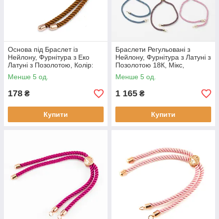
Основа під Браслет із
Браслети Регульовані з
Нейлону, Фурнітура з Еко
Нейлону, Фурнітура з Латуні з
Латуні з Позолотою, Колір:
Позолотою 18К, Мікс,
Коричневий, Довжина 21 см,
13х0.3см, (10 шт)
Менше 5 од.
Менше 5 од.
Товщина 3 мм, (1 шт.)
178
1 165
₴
₴
Купити
Купити