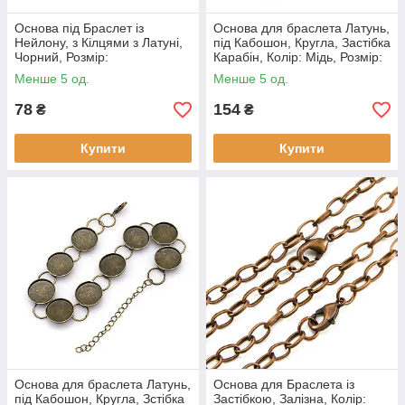
Основа під Браслет із
Основа для браслета Латунь,
Нейлону, з Кілцями з Латуні,
під Кабошон, Кругла, Застібка
Чорний, Розмір:
Карабін, Колір: Мідь, Розмір:
140~175x4~7.5 мм, Діаметр
Довжина 210 мм, (1 шт)
Менше 5 од.
Менше 5 од.
кільця: 5~7мм, (1 шт.)
78
154
₴
₴
Купити
Купити
Основа для браслета Латунь,
Основа для Браслета із
під Кабошон, Кругла, Зстібка
Застібкою, Залізна, Колір: