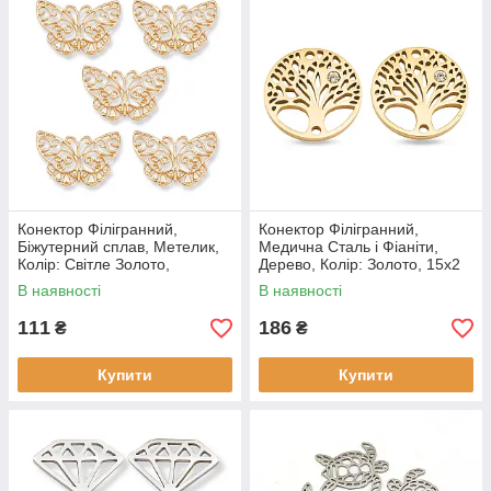
Конектор Філігранний,
Конектор Філігранний,
Біжутерний сплав, Метелик,
Медична Сталь і Фіаніти,
Колір: Світле Золото,
Дерево, Колір: Золото, 15х2
26х37х1.5мм, (5 шт)
мм, Отвір 1 мм, (2 шт)
В наявності
В наявності
111
186
₴
₴
Купити
Купити