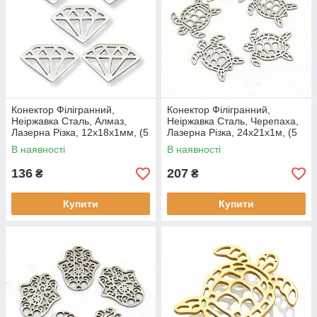
Конектор Філігранний,
Конектор Філігранний,
Неіржавка Сталь, Алмаз,
Неіржавка Сталь, Черепаха,
Лазерна Різка, 12х18х1мм, (5
Лазерна Різка, 24х21х1м, (5
шт)
шт)
В наявності
В наявності
136
207
₴
₴
Купити
Купити