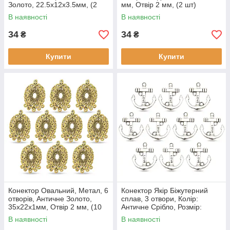
Золото, 22.5х12х3.5мм, (2
мм, Отвір 2 мм, (2 шт)
шт)
В наявності
В наявності
34
34
₴
₴
Купити
Купити
Конектор Овальний, Метал, 6
Конектор Якір Біжутерний
отворів, Античне Золото,
сплав, 3 отвори, Колір:
35х22х1мм, Отвір 2 мм, (10
Античне Срібло, Розмір:
шт)
29х24х3мм, Отвірі 3 мм, (5
В наявності
В наявності
шт)