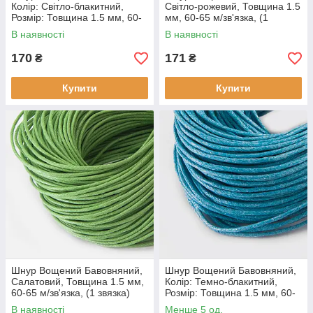
Колір: Світло-блакитний,
Світло-рожевий, Товщина 1.5
Розмір: Товщина 1.5 мм, 60-
мм, 60-65 м/зв'язка, (1
65 м/зв'язка, (1 звязка)
звязка)
В наявності
В наявності
170
171
₴
₴
Купити
Купити
Шнур Вощений Бавовняний,
Шнур Вощений Бавовняний,
Салатовий, Товщина 1.5 мм,
Колір: Темно-блакитний,
60-65 м/зв'язка, (1 звязка)
Розмір: Товщина 1.5 мм, 60-
65 м/зв'язка, (1 звязка)
В наявності
Менше 5 од.