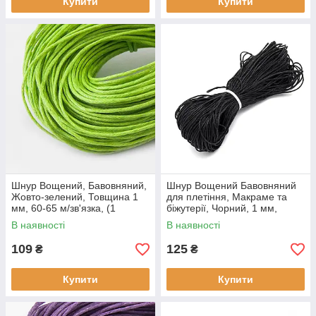
Купити
Купити
Шнур Вощений, Бавовняний,
Шнур Вощений Бавовняний
Жовто-зелений, Товщина 1
для плетіння, Макраме та
мм, 60-65 м/зв'язка, (1
біжутерії, Чорний, 1 мм,
звязка)
приблизно 60-65 м/зв'язка, (1
В наявності
В наявності
связка)
109
125
₴
₴
Купити
Купити